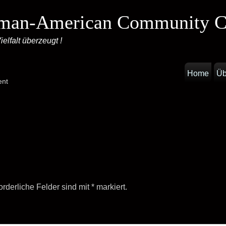
man-American Community C
elfalt überzeugt !
Home
Üb
ent
orderliche Felder sind mit
*
markiert.