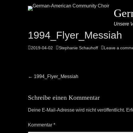
Ger
Unsere Vi
1994_Flyer_Messiah
Posted
Author
2019-04-02
Stephanie Schauhoff
Leave a comm
on
Beitrags-
Previous
←
1994_Flyer_Messiah
post:
Navigation
Schreibe einen Kommentar
Deine E-Mail-Adresse wird nicht veröffentlicht.
Erf
Kommentar
*