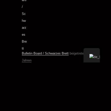
Bulletin Board / Schwarzes Brett
beigetreten
vor 4
Jahren
Susa
ist der Gruppe
Scrol
Up