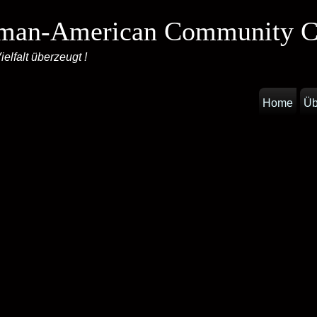
man-American Community C
elfalt überzeugt !
Home
Üb
ckzusetzen, gib bitte unten deine E-
er deinen Benutzernamen ein.