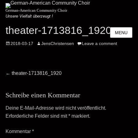
German-American Community Choir
Unsere Vielfalt überzeugt !
theater-1713816_1920
MENU
Posted
Author
2018-03-17
JensChristensen
Leave a comment
on
Beitrags-
Previous
←
theater-1713816_1920
post:
Navigation
Schreibe einen Kommentar
Deine E-Mail-Adresse wird nicht veröffentlicht.
Erforderliche Felder sind mit
*
markiert.
Kommentar
*