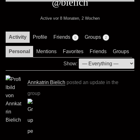
@bielich
Active vor 8 Monaten, 2 Wochen
Activity
Profile
Friends
Groups
0
2
Personal
Mentions
Favorites
Friends
Groups
Show:
Annkatrin Bielich
posted an update in the
group